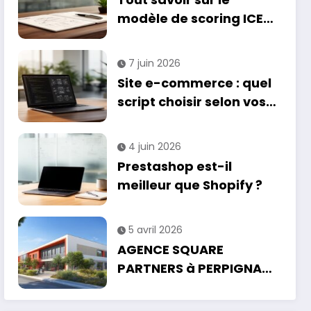
modèle de scoring ICE
pour prioriser vos
projets
7 juin 2026
Site e-commerce : quel
script choisir selon vos
besoins et votre budget
?
4 juin 2026
Prestashop est-il
meilleur que Shopify ?
5 avril 2026
AGENCE SQUARE
PARTNERS à PERPIGNAN :
maîtriser le cadre légal
de vos projets